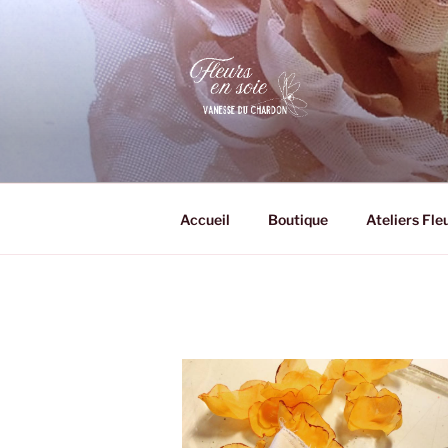
Aller
au
contenu
principal
VANESSE DU 
Fleurs en soie
Accueil
Boutique
Ateliers Fle