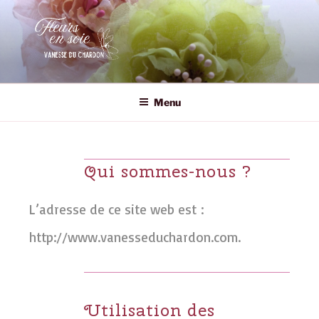
Aller
au
contenu
principal
VANESSE DU CHARDON
Fleurs en soie
Menu
Qui sommes-nous ?
L’adresse de ce site web est :
http://www.vanesseduchardon.com.
Utilisation des