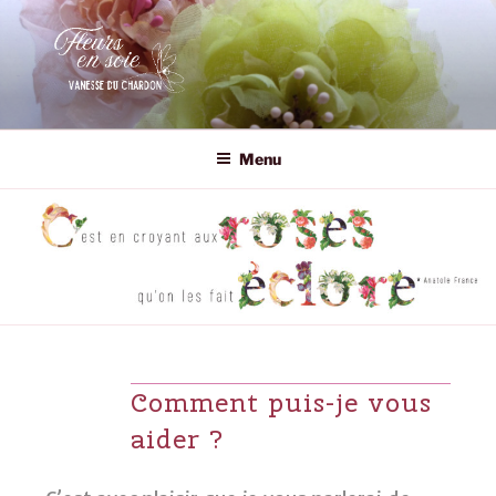
Aller
au
contenu
principal
VANESSE DU CHARDON
Fleurs en soie
Menu
Comment puis-je vous
aider ?