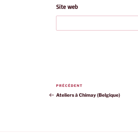
Site web
Navigation
Article
PRÉCÉDENT
de
précédent
Ateliers à Chimay (Belgique)
l’article